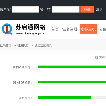
用户名:
密 码:
注册
首页
域名注册
虚拟主机
云
数码首页
租用托管
机房速度测试
提示
国内双线机房：
国内BGP机房：
港台机房：